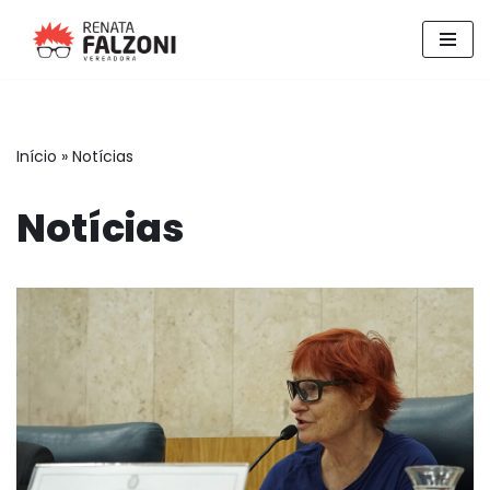
Pular
para
o
conteúdo
Início
»
Notícias
Notícias