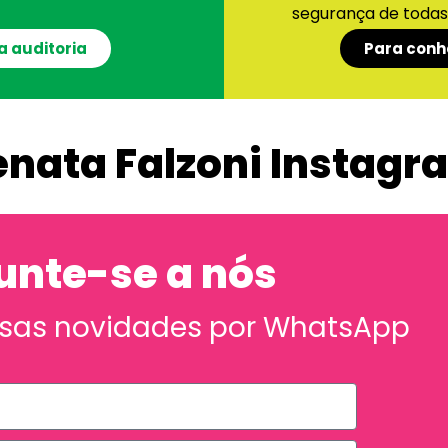
segurança de todas a
a auditoria
Para conh
enata Falzoni Instagr
unte-se a nós
sas novidades por WhatsApp