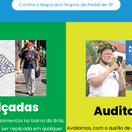
Confira o Mapa dos Grupos de Pedal de SP
lçadas
Audito
zamentos no bairro do Brás.
Avaliamos, com o auxílio de
ser replicada em qualquer