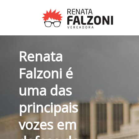
Pular
para
o
conteúdo
Renata
Falzoni é
uma das
principais
vozes em